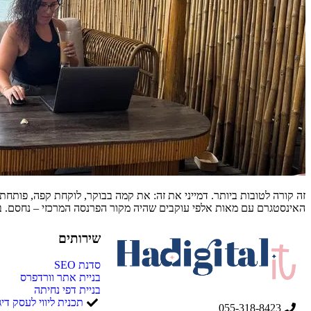
זה קורה לטובות ביותר. דמייני את זה: את קמה בבוקר, לוקחת קפה, פותח
האינסטגרם עם מאות אלפי עוקבים שהיה מקור הפרנסה המרכזי – נחסם. בר
שירותים
סדנת SEO
בניית אתר וורדפרס
בניית דפי נחיתה
תכנית ליווי לעסק דיג
055-318-8423