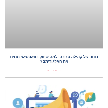
כוחה של קהילה סגורה: למה שיווק בוואטסאפ מנצח
את האלגוריתם?
קרא עוד »